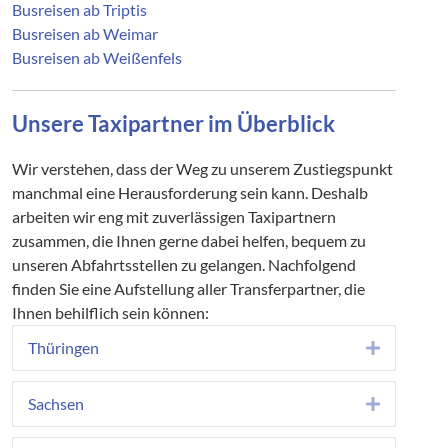
99706 Sondershausen - Busbahnhof, Güntherstraße
Busreisen ab Triptis
Busreisen ab Weimar
Preis: ab 37,00 €
Busreisen ab Weißenfels
Zustieg:
99610 Sömmerda - Busbahnhof, August-Bebel-Straße
Unsere Taxipartner im Überblick
Preis: ab 34,00 €
Wir verstehen, dass der Weg zu unserem Zustiegspunkt
Zustieg:
manchmal eine Herausforderung sein kann. Deshalb
arbeiten wir eng mit zuverlässigen Taxipartnern
99510 Apolda - Busbahnhof
zusammen, die Ihnen gerne dabei helfen, bequem zu
Preis: ab 36,00 €
unseren Abfahrtsstellen zu gelangen. Nachfolgend
finden Sie eine Aufstellung aller Transferpartner, die
Zustieg:
Ihnen behilflich sein können:
99428 A4, Abf. Weimar, Ri. Weimar - freie Tankstelle in
Gelmeroda
Thüringen
Expand
kostenlos
Sachsen
Expand
Zustieg: