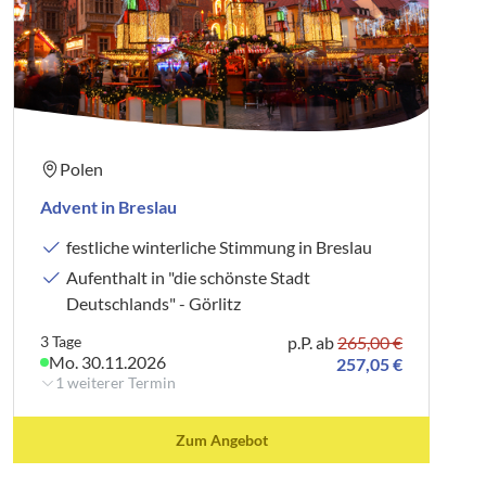
Zustieg:
98527 Suhl - Bushalt am Waffenmuseum, Friedrich-
König-Straße
Preis: ab 38,00 €
Polen
Zustieg:
Advent in Breslau
36433 Bad Salzungen - Busbahnhof am Bahnhof
festliche winterliche Stimmung in Breslau
Preis: ab 38,00 €
Aufenthalt in "die schönste Stadt
Deutschlands" - Görlitz
Zustieg:
09634 A4, Abf. Siebenlehn - Shell-Tankstelle
3 Tage
p.P. ab
265,00 €
Mo. 30.11.2026
kostenlos
257,05 €
1 weiterer Termin
Zustieg:
Zum Angebot
09599 Freiberg - Busbhf. Wernerplatz /
Sonderfahrtenstand