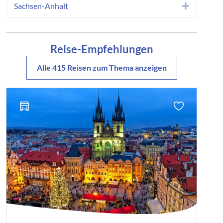
99423 Weimar - Kath. Kirche, Paul-Schneider-Str.,
Sachsen-Anhalt
Expand
gegenüb. Busbhf
kostenlos
Reise-Empfehlungen
Zustieg:
99334 Ichtershausen - Bushaltestelle Nadelwerk,
Alle 415 Reisen zum Thema anzeigen
Erfurter Str.
Preis: ab 32,00 €
Zustieg:
99310 Arnstadt - Busbahnhof am Bahnhof
Preis: ab 32,00 €
Zustieg:
99099 A4, Abf. Erfurt-Ost Ri. Erfurt, Am Urbicher Kreuz,
Tankstelle
kostenlos