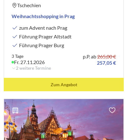
Zustieg:
Tschechien
98693 Ilmenau - Taxistand / Hbf
Weihnachtsshopping in Prag
Preis: ab 37,00 €
zum Advent nach Prag
Führung Prager Altstadt
Zustieg:
Führung Prager Burg
98617 Meiningen - Busbahnhof am Bahnhofsvorplatz
(Treppe)
3 Tage
p.P. ab
265,00 €
Preis: ab 39,00 €
Fr. 27.11.2026
257,05 €
2 weitere Termine
Zustieg:
98574 Schmalkalden - Bushaltestelle Kasseler
Zum Angebot
Straße/Schule
Preis: ab 38,00 €
Zustieg:
98544 A71, Abf. Suhl/Zella-Mehlis - Hst.
"Gewerbegebiet" am A71 Center
Preis: ab 35,00 €