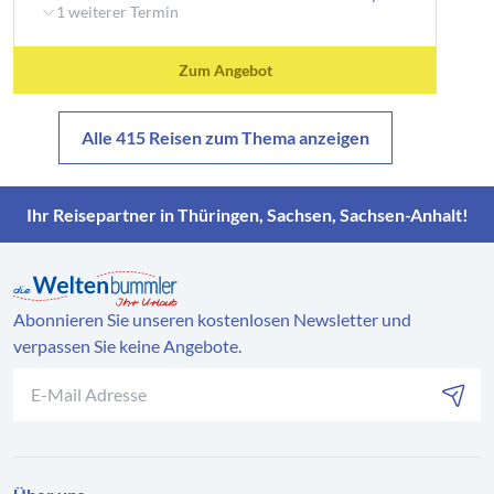
Tennishalle
1 weiterer Termin
kostenlos
Zum Angebot
Zustieg:
08371 A4, Abf. Glauchau-Ost, Total-Tankstelle,
Alle 415 Reisen zum Thema anzeigen
Waldenburger Straße
kostenlos
Ihr Reisepartner in Thüringen, Sachsen, Sachsen-Anhalt!
Zustieg:
08280 Aue - Hauptpost am Postplatz
Preis: ab 40,00 €
Abonnieren Sie unseren kostenlosen Newsletter und
Zustieg:
verpassen Sie keine Angebote.
08060 Zwickau - Platz der Völkerfreundschaft / Einfahrt
Osterweihstraße
Preis: ab 33,00 €
Zustieg: