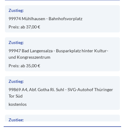
Zustieg:
99974 Mühlhausen - Bahnhofsvorplatz
Preis: ab 37,00 €
Zustieg:
99947 Bad Langensalza - Busparkplatz hinter Kultur-
und Kongresszentrum
Preis: ab 35,00 €
Zustieg:
99869 A4, Abf. Gotha Ri. Suhl - SVG-Autohof Thüringer
Tor Süd
kostenlos
Zustieg:
99867 Gotha - Parkplatz Mühlgrabenweg 2 (ggü. ehem.
Alter Busbahnhof)