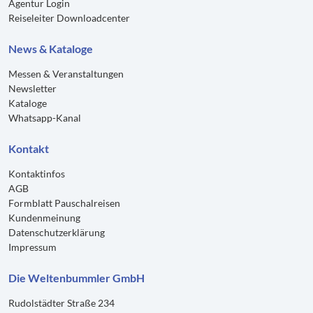
Agentur Login
07743 Jena - Busbahnhof / Knebelstr.
Reiseleiter Downloadcenter
kostenlos
News & Kataloge
Zustieg:
Messen & Veranstaltungen
07629 A4, Abf. Hermsdorf-Ost, Autohof Holzland
Newsletter
kostenlos
Kataloge
Whatsapp-Kanal
Zustieg:
Kontakt
07546 A4, Abf. Gera-Langenberg, Ri. Bad Köstritz - Aral-
Tankstelle
Kontaktinfos
AGB
kostenlos
Formblatt Pauschalreisen
Kundenmeinung
Zustieg:
Datenschutzerklärung
07545 Gera - Busbahnhof am Hauptbahnhof
Impressum
kostenlos
Die Weltenbummler GmbH
Zustieg:
Rudolstädter Straße 234