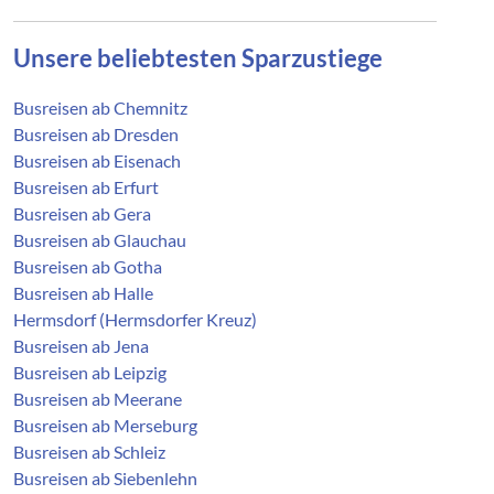
kostenlos
Unsere beliebtesten Sparzustiege
Zustieg:
Busreisen ab Chemnitz
99817 Eisenach - Uferstr., Parkplatz ggü. Parkhaus "Zum
alten Straßenbahndepot"
Busreisen ab Dresden
Busreisen ab Eisenach
kostenlos
Busreisen ab Erfurt
Busreisen ab Gera
Zustieg:
Busreisen ab Glauchau
99734 Nordhausen - Busbhf. / Bahnhofsvorplatz,
Busreisen ab Gotha
Haltestelle 8
Busreisen ab Halle
Preis: ab 39,00 €
Hermsdorf (Hermsdorfer Kreuz)
Busreisen ab Jena
Zustieg:
Busreisen ab Leipzig
99718 Greußen - Busbahnhof, Marienstraße
Busreisen ab Meerane
Preis: ab 35,00 €
Busreisen ab Merseburg
Busreisen ab Schleiz
Zustieg:
Busreisen ab Siebenlehn