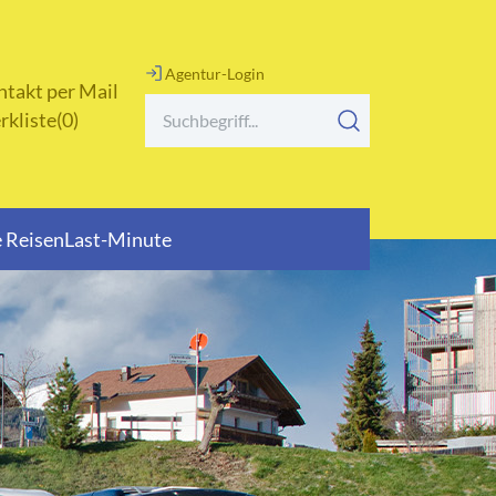
Agentur-Login
takt per Mail
rkliste
0
 Reisen
Last-Minute
Tagesfahrten
Themen- und Musikreisen
Urlaubs- und Erlebnisreisen
Urlaubstransfer
Weihnachtsreisen
Winterreisen