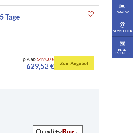
KATALOG
 Tage
NEWSLETTER
REISE­
KALENDER
p.P. ab
649,00 €
Zum Angebot
629,53 €