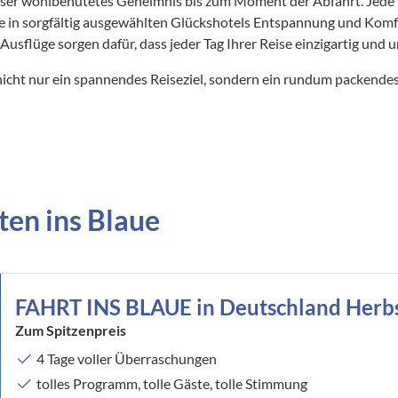
 unser wohlbehütetes Geheimnis bis zum Moment der Abfahrt. Jede
e in sorgfältig ausgewählten Glückshotels Entspannung und Komfo
sflüge sorgen dafür, dass jeder Tag Ihrer Reise einzigartig und un
nicht nur ein spannendes Reiseziel, sondern ein rundum packendes
ten ins Blaue
FAHRT INS BLAUE in Deutschland Herb
Zum Spitzenpreis
4 Tage voller Überraschungen
tolles Programm, tolle Gäste, tolle Stimmung