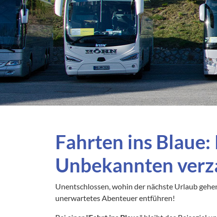
Deutschland
Slow
Frankreich
Slow
Griechenland
Span
Großbritannien
Tsch
Irland
Ung
Italien
Kroatien
Fahrten ins Blaue:
Unbekannten verz
Unentschlossen, wohin der nächste Urlaub gehen 
unerwartetes Abenteuer entführen!