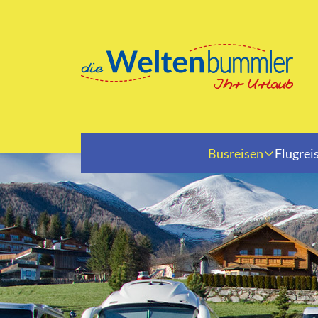
Busreisen
Flugrei
Reiseziele
Albanien
Nied
Andorra
Öste
Balkan
Pole
Baltikum
Rum
Belgien
Schw
Bulgarien
Skan