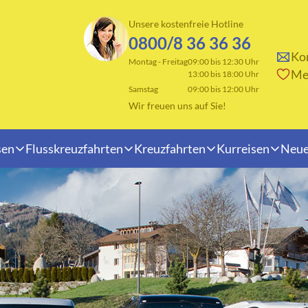
Unsere kostenfreie Hotline
0800/8 36 36 36
Kon
Montag - Freitag
09:00 bis 12:30 Uhr
Me
13:00 bis 18:00 Uhr
Samstag
09:00 bis 12:00 Uhr
Wir freuen uns auf Sie!
sen
Flusskreuzfahrten
Kreuzfahrten
Kurreisen
Neue
Reisearten
erlande
Adventsreisen
rreich
Badeurlaub
n
Fahrten ins Blaue
änien
Osterreisen
eiz
Rundreisen
dinavien
Saisonabschluss