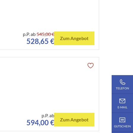
p.P. ab
545,00 €
Zum Angebot
528,65 €
e
TELEFON
E-MAIL
p.P. ab
Zum Angebot
594,00 €
GUTSCHEIN