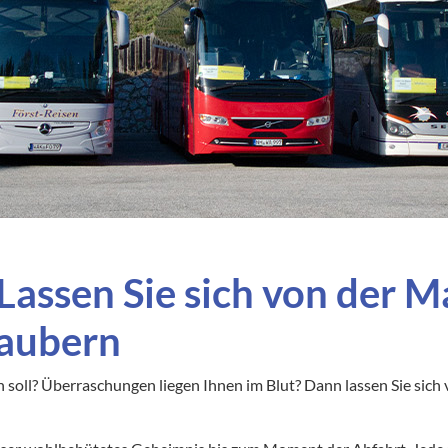
akei
Silvesterreisen
enien
Städtereisen
ien
echien
arn
 Lassen Sie sich von der M
aubern
soll? Überraschungen liegen Ihnen im Blut? Dann lassen Sie sich