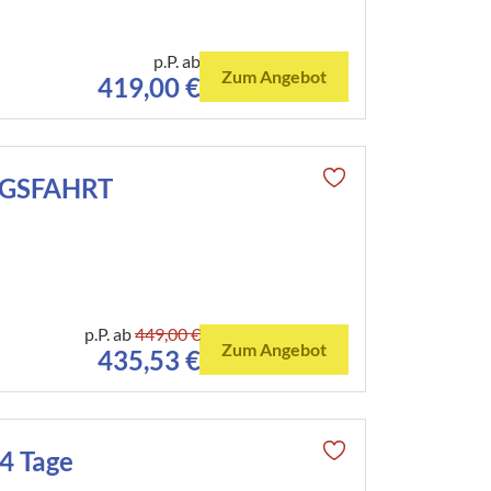
p.P. ab
Zum Angebot
419,00 €
GSFAHRT
p.P. ab
449,00 €
Zum Angebot
435,53 €
 Tage