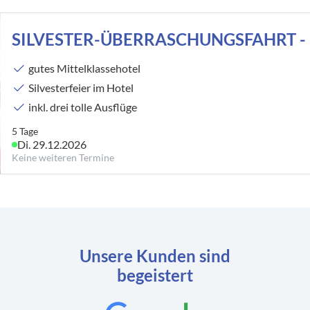
0
Reise/n auf deiner Merkliste
SILVESTER-ÜBERRASCHUNGSFAHRT - 5
Keine Reisen auf der Merkliste
gutes Mittelklassehotel
Silvesterfeier im Hotel
inkl. drei tolle Ausflüge
5 Tage
Di. 29.12.2026
Keine weiteren Termine
Unsere Kunden sind
begeistert