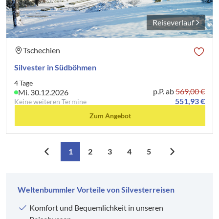
Reiseverlauf
Tschechien
Silvester in Südböhmen
4 Tage
p.P. ab
569,00 €
Mi. 30.12.2026
551,93 €
Keine weiteren Termine
Zum Angebot
1
2
3
4
5
Weltenbummler Vorteile von Silvesterreisen
Komfort und Bequemlichkeit in unseren