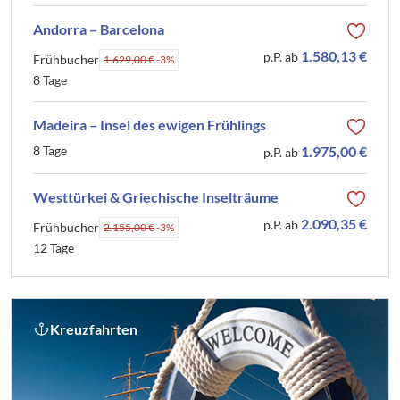
Andorra – Barcelona
1.580,13 €
p.P. ab
Frühbucher
1.629,00 €
-3%
8 Tage
Madeira – Insel des ewigen Frühlings
8 Tage
1.975,00 €
p.P. ab
Westtürkei & Griechische Inselträume
2.090,35 €
p.P. ab
Frühbucher
2.155,00 €
-3%
12 Tage
Kreuzfahrten