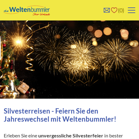
0
0
Reise/n auf deiner
Keine Reisen auf der
Merkliste
Merkliste
Silvesterreisen - Feiern Sie den
Jahreswechsel mit Weltenbummler!
Erleben Sie eine
unvergessliche Silvesterfeier
in bester