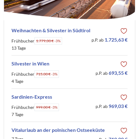
Weihnachten & Silvester in Südtirol
1.725,63 €
p.P. ab
Frühbucher
1.779,00 €
-3%
13 Tage
Silvester in Wien
693,55 €
p.P. ab
Frühbucher
715,00 €
-3%
4 Tage
Sardinien-Express
969,03 €
p.P. ab
Frühbucher
999,00 €
-3%
7 Tage
Vitalurlaub an der polnischen Ostseeküste
7 Tage