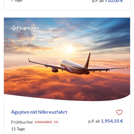
710,00 €
p.P. ab
Flugreisen
Ägypten mit Nilkreuzfahrt
1.954,55 €
p.P. ab
Frühbucher
2.015,00 €
-3%
15 Tage