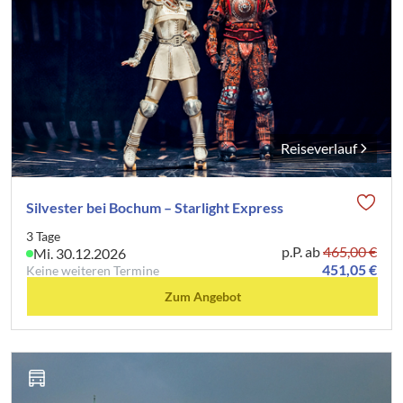
Reiseverlauf
Silvester bei Bochum – Starlight Express
3 Tage
p.P. ab
465,00 €
Mi. 30.12.2026
451,05 €
Keine weiteren Termine
Zum Angebot