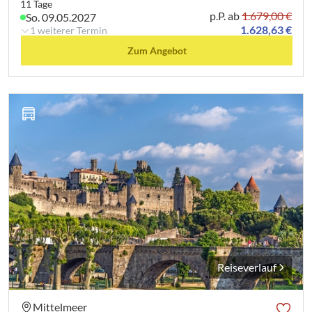
11 Tage
p.P. ab
1.679,00 €
So. 09.05.2027
1.628,63 €
1 weiterer Termin
Zum Angebot
Reiseverlauf
Mittelmeer