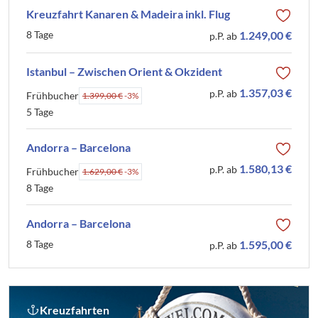
Kreuzfahrt Kanaren & Madeira inkl. Flug
8 Tage
1.249,00 €
p.P. ab
Istanbul – Zwischen Orient & Okzident
1.357,03 €
p.P. ab
Frühbucher
1.399,00 €
-3%
5 Tage
Andorra – Barcelona
1.580,13 €
p.P. ab
Frühbucher
1.629,00 €
-3%
8 Tage
Andorra – Barcelona
8 Tage
1.595,00 €
p.P. ab
Kreuzfahrten