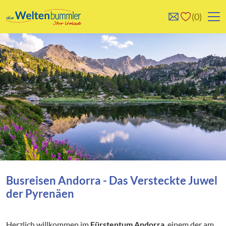
0
0
Reise/n auf deiner
Keine Reisen auf der
Merkliste
Merkliste
Busreisen Andorra - Das Versteckte Juwel
der Pyrenäen
Herzlich willkommen im
Fürstentum Andorra
, einem der am