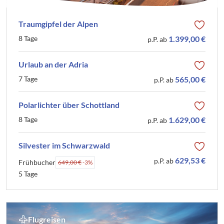
Traumgipfel der Alpen
8 Tage
1.399,00 €
p.P. ab
Urlaub an der Adria
7 Tage
565,00 €
p.P. ab
Polarlichter über Schottland
8 Tage
1.629,00 €
p.P. ab
Silvester im Schwarzwald
629,53 €
p.P. ab
Frühbucher
649,00 €
-3%
5 Tage
Flugreisen