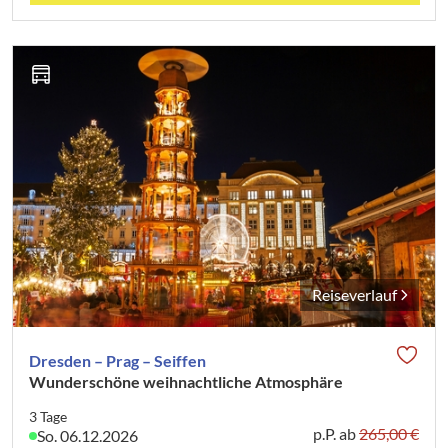
Reiseverlauf
Dresden – Prag – Seiffen
Wunderschöne weihnachtliche Atmosphäre
3 Tage
p.P. ab
265,00 €
So. 06.12.2026