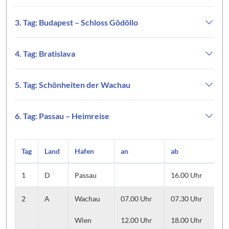
3. Tag: Budapest – Schloss Gödöllo
4. Tag: Bratislava
5. Tag: Schönheiten der Wachau
6. Tag: Passau – Heimreise
Tag
Land
Hafen
an
ab
Au
1
D
Passau
16.00 Uhr
Ei
2
A
Wachau
07.00 Uhr
07.30 Uhr
Au
ab
Wien
12.00 Uhr
18.00 Uhr
St