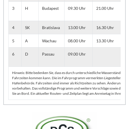
3
H
Budapest
09.30 Uhr
21.00 Uhr
St
Sc
4
SK
Bratislava
13.00 Uhr
16.30 Uhr
St
5
A
Wachau
08.00 Uhr
13.30 Uhr
Au
6
D
Passau
09.00 Uhr
Au
He
Hinweis: Bitte bedenken Sie, dass es durch unterschiedliche Wasserstände u
Fahrzeiten kommen kann. Die im Fahrprogramm vermerkten Liegestellen sind 
Hafenbehörde. Fahrzeiten sind immer als Richtzeiten zu sehen. Änderungen de
vorbehalten. Das vollständige Programm und weitere Vorschläge sowie die gen
Sie an Bord. Ein aktueller Routen- und Zeitplan liegt am Anreisetag in Ihrer Kab