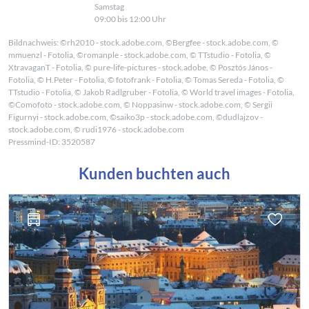
Samstag
09:00 bis 12:00 Uhr
Bildnachweis: ©rh2010 - stock.adobe.com, ©Bergfee - stock.adobe.com, ©
mmuenzl - Fotolia, ©romanple - stock.adobe.com, © TTstudio - Fotolia, ©
XtravaganT - Fotolia, © pure-life-pictures - stock.adobe, © Posztós János -
Fotolia, © H.Peter - Fotolia, © fotofrank - Fotolia, © Tomas Sereda - Fotolia, ©
TTstudio - Fotolia, © Jakob Radlgruber - Fotolia, © World travel images - Fotolia,
©Comofoto - stock.adobe.com, © Noppasinw - stock.adobe.com, © Sergii
Figurnyi - stock.adobe.com, ©saiko3p - stock.adobe.com, ©dudlajzov -
stock.adobe.com, © rudi1976 - stock.adobe.com
Pressmind-ID: 3520587
Kunden buchten auch