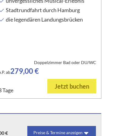
unvergessliches Musical-Erlebnis
Stadtrundfahrt durch Hamburg
die legendären Landungsbrücken
Doppelzimmer Bad oder DU/WC
279,00 €
p.P. ab
Jetzt buchen
3 Tage
00 €
Preise & Termine anzeigen