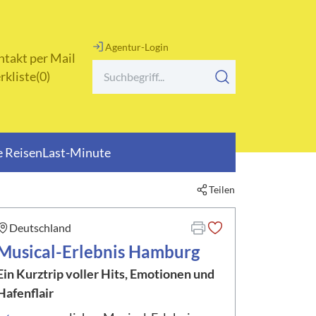
Agentur-Login
takt per Mail
rkliste
0
 Reisen
Last-Minute
Teilen
Hamburg
Deutschland
Tagesfahrten
usical-Erlebnis Hamburg" teilen
Themen- und Musikreisen
Musical-Erlebnis Hamburg
Urlaubs- und Erlebnisreisen
Ein Kurztrip voller Hits, Emotionen und
Urlaubstransfer
Hafenflair
Weihnachtsreisen
Winterreisen