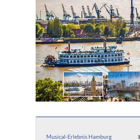
Deutschland
Slow
Frankreich
Slow
Griechenland
Span
Großbritannien
Tsch
Irland
Ung
Italien
Kroatien
Musical-Erlebnis Hamburg
3