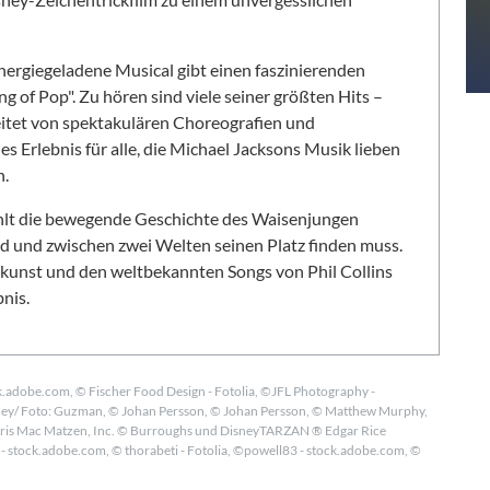
Keine Reisen auf der Merkliste
nergiegeladene Musical gibt einen faszinierenden
ng of Pop". Zu hören sind viele seiner größten Hits –
gleitet von spektakulären Choreografien und
 Erlebnis für alle, die Michael Jacksons Musik lieben
n.
hlt die bewegende Geschichte des Waisenjungen
rd und zwischen zwei Welten seinen Platz finden muss.
unst und den weltbekannten Songs von Phil Collins
nis.
k.adobe.com, © Fischer Food Design - Fotolia, ©JFL Photography -
ney/ Foto: Guzman, © Johan Persson, © Johan Persson, © Matthew Murphy,
rris Mac Matzen, Inc. © Burroughs und DisneyTARZAN ® Edgar Rice
 stock.adobe.com, © thorabeti - Fotolia, ©powell83 - stock.adobe.com, ©