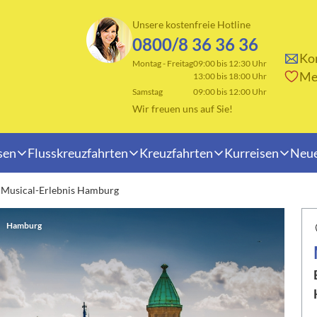
Unsere kostenfreie Hotline
0800/8 36 36 36
Kon
Montag - Freitag
09:00 bis 12:30 Uhr
Me
13:00 bis 18:00 Uhr
Samstag
09:00 bis 12:00 Uhr
Wir freuen uns auf Sie!
sen
Flusskreuzfahrten
Kreuzfahrten
Kurreisen
Neue
Musical-Erlebnis Hamburg
Reisearten
Hamburg
erlande
Adventsreisen
"M
rreich
Badeurlaub
n
Fahrten ins Blaue
änien
Osterreisen
eiz
Rundreisen
dinavien
Saisonabschluss