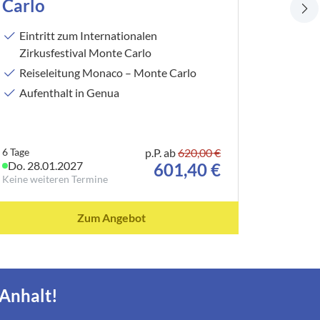
Carlo
d’Azu
Eintritt zum Internationalen
Sonne
Zirkusfestival Monte Carlo
medit
Reiseleitung Monaco – Monte Carlo
Blume
Aufenthalt in Genua
entsp
Zwisc
6 Tage
p.P. ab
620,00 €
7 Tage
Do. 28.01.2027
Mo. 28.
601,40 €
Keine weiteren Termine
1 weite
Zum Angebot
-Anhalt!