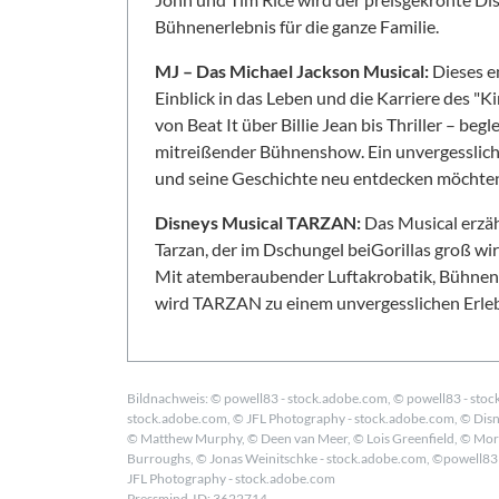
Bühnenerlebnis für die ganze Familie.
MJ – Das Michael Jackson Musical:
Dieses e
Einblick in das Leben und die Karriere des "Ki
von Beat It über Billie Jean bis Thriller – be
mitreißender Bühnenshow. Ein unvergessliches
und seine Geschichte neu entdecken möchte
Disneys Musical TARZAN:
Das Musical erzä
Tarzan, der im Dschungel beiGorillas groß wi
Mit atemberaubender Luftakrobatik, Bühnenk
wird TARZAN zu einem unvergesslichen Erleb
Bildnachweis: © powell83 - stock.adobe.com, © powell83 - stoc
stock.adobe.com, © JFL Photography - stock.adobe.com, © Dis
© Matthew Murphy, © Deen van Meer, © Lois Greenfield, © Mo
Burroughs, © Jonas Weinitschke - stock.adobe.com, ©powell83 -
JFL Photography - stock.adobe.com
Pressmind-ID: 3622714