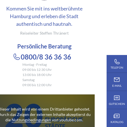
Kommen Sie mit ins weltberühmte
Hamburg und erleben die Stadt
authentisch und hautnah.
Reiseleiter Steffen Thränert
Persönliche Beratung
0800/8 36 36 36
Montag - Freitag
TELEFON
09:00 bis 12:30 Uhr
13:00 bis 18:00 Uhr
Samstag
09:00 bis 12:00 Uhr
E-MAIL
GUTSCHEIN
Dieser Inhalt wird von einem Drittanbieter gehostet.
urch das Zeigen der externen Inhalte akzeptierst du
die
Nutzungsbedingungen
von youtube.com.
KATALOG