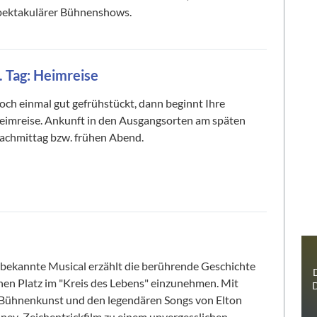
pektakulärer Bühnenshows.
. Tag: Heimreise
och einmal gut gefrühstückt, dann beginnt Ihre
eimreise. Ankunft in den Ausgangsorten am späten
achmittag bzw. frühen Abend.
bekannte Musical erzählt die berührende Geschichte
0
Reise/n auf deiner Merkliste
nen Platz im "Kreis des Lebens" einzunehmen. Mit
D
Bühnenkunst und den legendären Songs von Elton
sney-Zeichentrickfilm zu einem unvergesslichen