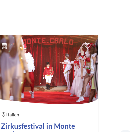
Italien
Italien
Zirkusfestival in Monte
Blume