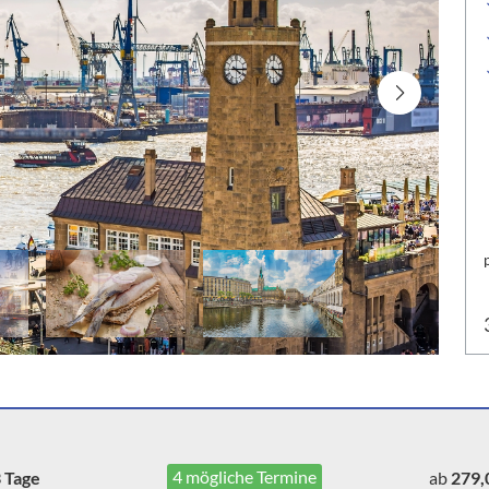
akei
Silvesterreisen
enien
Städtereisen
ien
echien
arn
4 mögliche Termine
 Tage
ab
279,