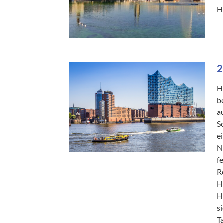
H
2
H
b
a
S
e
N
fe
R
H
H
s
T