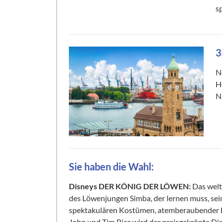
s
3
N
H
N
Sie haben die Wahl:
Disneys DER KÖNIG DER LÖWEN:
Das welt
des Löwenjungen Simba, der lernen muss, sei
spektakulären Kostümen, atemberaubender 
John und Tim Rice wird der preisgekrönte Di