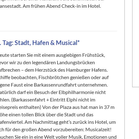
ansestadt. Am frühen Abend Check-in im Hotel.
. Tag: Stadt, Hafen & Musical*
eute starten Sie mit einem ausgiebigen Frühstück,
evor wir zu den legendären Landungsbrücken
ufbrechen – dem Herzstück des Hamburger Hafens.
chiffe beobachten, Fischbrötchen genießen oder auf
igene Faust eine Barkassenrundfahrt unternehmen.
atürlich darf ein Besuch der Elbphilharmonie nicht
hlen. (Barkassenfahrt + Eintritt Elphi nicht im
eisepreis enthalten) Von der Plaza aus hat man in 37 m
öhe einen tollen Blick über die Stadt und das
afenviertel. Am Nachmittag geht’s zurück ins Hotel, um
ich für den großen Abend vorzubereiten: Musicalzeit!
auchen Sie ein in eine Welt voller Musik, Emotionen und