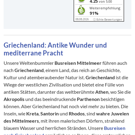
4.25
von 5.00
Weiterempfehlung
91%
08.08.2026
ⓘ Echte Bewertungen
Griechenland: Antike Wunder und
mediterrane Pracht
Unsere Weltenbummler
Busreisen Mittelmeer
führen auch
nach
Griechenland
, einem Land, das reich an Geschichte,
Kultur und atemberaubender Natur ist.
Griechenland
ist die
Wiege der westlichen Zivilisation und bietet eine Fülle von
antiken Stätten, darunter das weltberühmte
Athen
, wo Sie die
Akropolis
und das beeindruckende
Parthenon
besichtigen
können. Aber Griechenland hat noch viel mehr zu bieten. Die
Inseln, wie
Kreta
,
Santorin
und
Rhodos
, sind
wahre Juwelen
des Mittelmeers
, mit ihren malerischen Dörfern, strahlend
blauem Wasser und herrlichen Stränden. Unsere
Busreisen