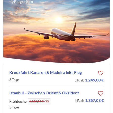
Flugreisen
Kreuzfahrt Kanaren & Madeira inkl. Flug
8 Tage
1.249,00 €
p.P. ab
Istanbul – Zwischen Orient & Okzident
1.357,03 €
p.P. ab
Frühbucher
1.399,00 €
-3%
5 Tage