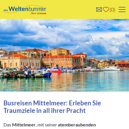
0
0
Reise/n auf deiner
Keine Reisen auf der
Merkliste
Merkliste
Busreisen Mittelmeer:
Erleben Sie
Traumziele in all ihrer Pracht
Das
Mittelmeer
, mit seiner
atemberaubenden