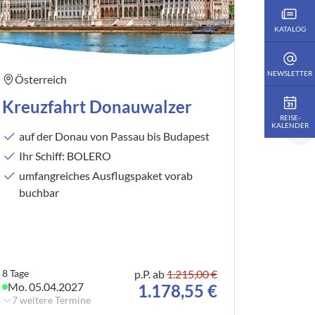
KATALOG
NEWSLETTER
Österreich
Mittel
Kreuzfahrt Donauwalzer
Andor
REISE­
KALENDER
auf der Donau von Passau bis Budapest
Panor
Ihr Schiff: BOLERO
Zahnr
umfangreiches Ausflugspaket vorab
Wallf
buchbar
8 Tage
p.P. ab
1.215,00 €
8 Tage
Mo. 05.04.2027
Mi. 23.
1.178,55 €
7 weitere Termine
Keine wei