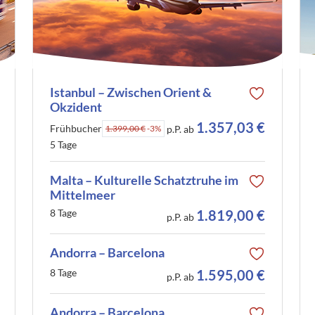
Istanbul – Zwischen Orient &
Okzident
1.357,03 €
Frühbucher
1.399,00 €
-3%
p.P. ab
5 Tage
Malta – Kulturelle Schatztruhe im
Mittelmeer
8 Tage
1.819,00 €
p.P. ab
Andorra – Barcelona
8 Tage
1.595,00 €
p.P. ab
Andorra – Barcelona