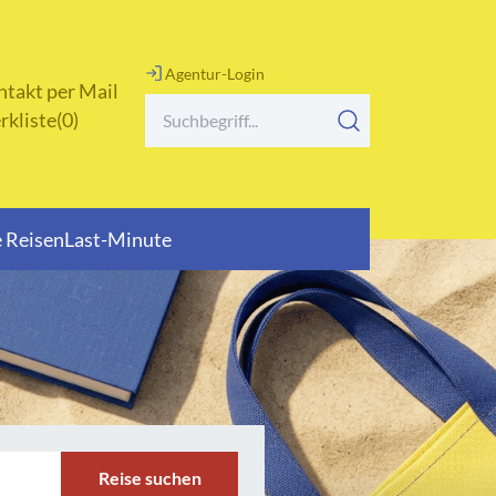
Agentur-Login
takt per Mail
rkliste
0
 Reisen
Last-Minute
Tagesfahrten
Themen- und Musikreisen
Urlaubs- und Erlebnisreisen
Urlaubstransfer
Weihnachtsreisen
Reise suchen
Winterreisen