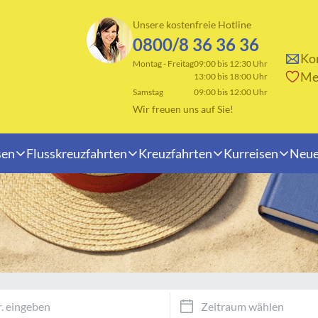
Unsere kostenfreie Hotline
0800/8 36 36 36
Kon
Montag - Freitag
09:00 bis 12:30 Uhr
Me
13:00 bis 18:00 Uhr
Samstag
09:00 bis 12:00 Uhr
Wir freuen uns auf Sie!
sen
Flusskreuzfahrten
Kreuzfahrten
Kurreisen
Neue
Reisearten
erlande
Adventsreisen
rreich
Badeurlaub
n
Fahrten ins Blaue
änien
Osterreisen
eiz
Rundreisen
dinavien
Saisonabschluss