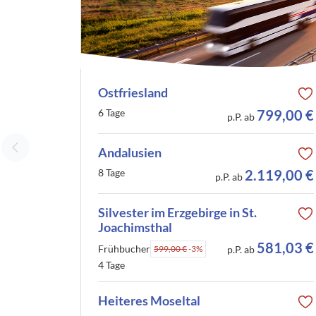
Ostfriesland
6 Tage
799,00 €
p.P. ab
Andalusien
8 Tage
2.119,00 €
p.P. ab
Silvester im Erzgebirge in St.
Joachimsthal
581,03 €
Frühbucher
599,00 €
-3%
p.P. ab
4 Tage
Heiteres Moseltal