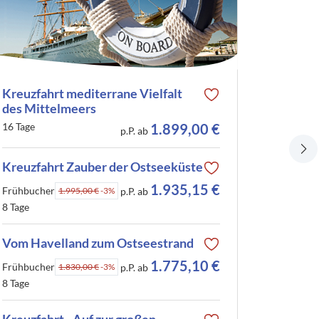
Kreuzfahrt mediterrane Vielfalt
Hotel Ik
des Mittelmeers
8 Tage
16 Tage
1.899,00 €
p.P. ab
Hotel S
Kreuzfahrt Zauber der Ostseeküste
in Göhr
1.935,15 €
8 Tage
Frühbucher
1.995,00 €
-3%
p.P. ab
8 Tage
Spa Hot
Vom Havelland zum Ostseestrand
8 Tage
1.775,10 €
Frühbucher
1.830,00 €
-3%
p.P. ab
8 Tage
Hotel In
Swinem