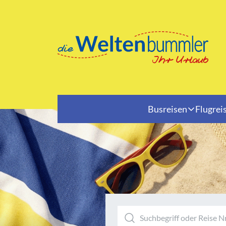
Busreisen
Flugrei
Reiseziele
Albanien
Nied
Andorra
Öste
Balkan
Pole
Baltikum
Rum
Belgien
Schw
Bulgarien
Skan