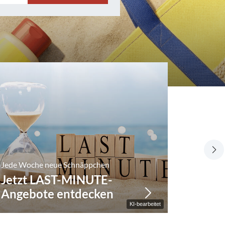
Jede Woche neue Schnäppchen
Jetzt LAST-MINUTE-
Genau das
Angebote entdecken
Unser
KI-bearbeitet