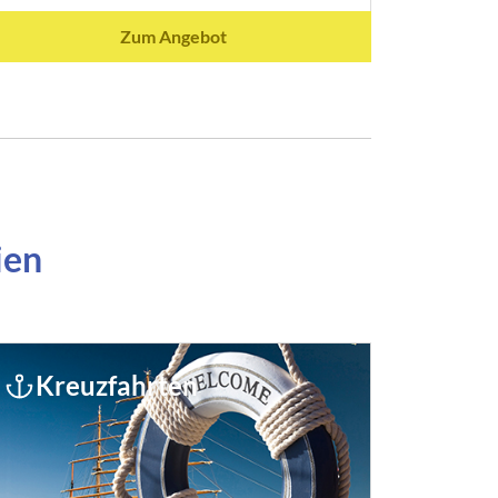
Zum Angebot
ien
Kreuzfahrten
Kur