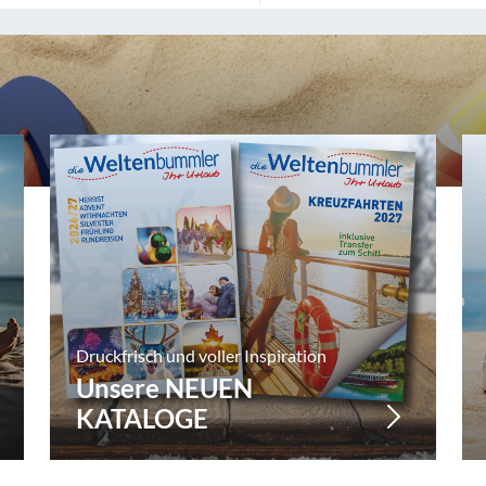
akei
Silvesterreisen
enien
Städtereisen
ien
Busreisen
echien
arn
Kurreisen
Flugreisen
ten
Druckfrisch und voller Inspiration
sen anzeigen
Unsere NEUEN
KATALOGE