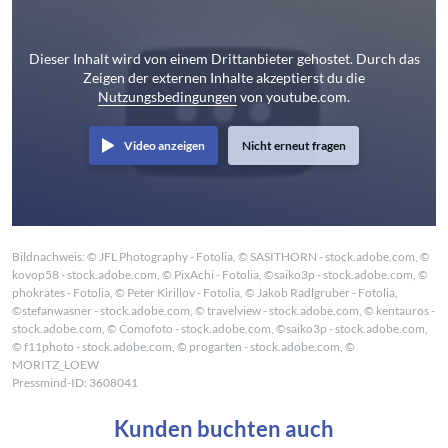
Dieser Inhalt wird von einem Drittanbieter gehostet. Durch das
Zeigen der externen Inhalte akzeptierst du die
Nutzungsbedingungen
von youtube.com.
Video anzeigen
Nicht erneut fragen
Bildnachweis: © JFL Photography - Fotolia, © SASITHORN - stock.adobe.com, ©
kovop58 - stock.adobe.com, © PixAchi - Fotolia, ©saiko3p - stock.adobe.com, ©
phokrates - Fotolia, © Peter Kirillov - Fotolia, © Jakob Radlgruber - Fotolia,
©stefanwasner - stock.adobe.com, © travelview - stock.adobe.com, © kentauros -
stock.adobe.com, © Comofoto - stock.adobe.com, ©saiko3p - stock.adobe.com,
© f11photo - stock.adobe.com, © progarten - stock.adobe.com, ©
MORITZ_LOEW
Pressmind-ID: 3608041
Kunden buchten auch