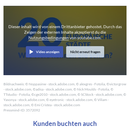
Dieser Inhalt wird von einem Drittanbieter gehostet. Durch das
Zeigen der externen Inhalte akzeptierst du die
Nutzungsbedingungen
von youtube.com.
Video anzeigen
Nicht erneut fragen
Bildnachweis: © Noppasinw - stock.adobe.com, © alexgres - Fotolia, ©victorgrow
- stock.adobe.com, ©adisa - stock.adobe.com, © Nick Moulds - Fotolia, ©
TTstudio - Fotolia, ©cge2010 - stock.adobe.com, © SCStock - stock.adobe.com, ©
Yasonya - stock.adobe.com, © eyetronic - stock.adobe.com, © Viliam -
stock.adobe.com, © Emi Cristea - stock.adobe.com
Pressmind-ID: 3572092
Kunden buchten auch