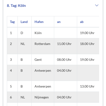
8. Tag: Köln
Tag
Land
Hafen
an
ab
A
1
D
Köln
19.00 Uhr
E
2
NL
Rotterdam
11.00 Uhr
18.00 Uhr
A
M
3
B
Gent
08.00 Uhr
19.00 Uhr
G
4
B
Antwerpen
04.00 Uhr
A
A
5
B
Antwerpen
13.00 Uhr
V
6
NL
Nijmegen
04.00 Uhr
S