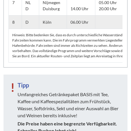
7
NL
Nijmegen
05.00 Uhr
D
Duisburg
14.00 Uhr
20.00 Uhr
S
8
D
Köln
06.00 Uhr
A
Hinweis: Bitte bedenken Sie, dass es durch unterschiedliche Wasserstände u
Fahrzeiten kommen kann. Die im Fahrprogramm vermerkten Liegestellen sind 
Hafenbehörde. Fahrzeiten sind immer als Richtzeiten zu sehen. Änderungen de
vorbehalten. Das vollständige Programm und weitere Vorschläge sowie die gen
Sie an Bord. Ein aktueller Routen- und Zeitplan liegt am Anreisetag in Ihrer Kab
!
Tipp
Umfangreiches Getränkepaket BASIS mit Tee,
Kaffee und Kaffeespezialitäten zum Frühstück,
Wasser, Softdrinks, Sekt und einer Auswahl an Bier
und Weinen bereits inklusive!
Die Preise haben eine begrenzte Verfügbarkeit.
Schnelles Buchen lohnt sich!