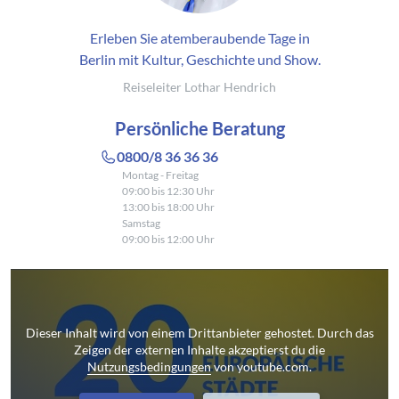
Erleben Sie atemberaubende Tage in
Berlin mit Kultur, Geschichte und Show.
Reiseleiter Lothar Hendrich
Persönliche Beratung
0800/8 36 36 36
Montag - Freitag
09:00 bis 12:30 Uhr
13:00 bis 18:00 Uhr
Samstag
09:00 bis 12:00 Uhr
Dieser Inhalt wird von einem Drittanbieter gehostet. Durch das
Zeigen der externen Inhalte akzeptierst du die
Nutzungsbedingungen
von youtube.com.