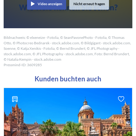
Video anzeigen
Nicht erneut fragen
Bildnachweis: © elxeneize - Fotolia, © SeanPavonePhoto - Fotolia, © Thomas
Otto, © Photocreo Bednarek - stock.adobe.com, © Bildgigant - stock.adobe.com,
Soenne, © Katja Xenikis - Fotolia, © Bernd Brundert, © JFL Photography -
stock.adobe.com, © JFL Photography - stock.adobe.com, Foto: Bernd Brundert,
© Natalia Kempin - stock.adobe.com
Pressmind-ID: 3609285
Kunden buchten auch