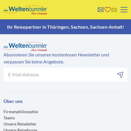
0
0
Reise/n auf deiner
Keine Reisen auf der
Ihr Reisepartner in Thüringen, Sachsen, Sachsen-Anhalt!
Merkliste
Merkliste
Abonnieren Sie unseren kostenlosen Newsletter und
verpassen Sie keine Angebote.
Über uns
Firmenphilosophie
Teams
Unsere Reiseleiter
Unsere Reisebusse