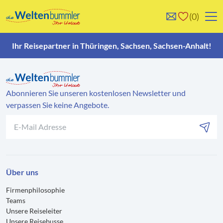
0
0
Reise/n auf deiner
Keine Reisen auf der
Ihr Reisepartner in Thüringen, Sachsen, Sachsen-Anhalt!
Merkliste
Merkliste
Abonnieren Sie unseren kostenlosen Newsletter und
verpassen Sie keine Angebote.
Über uns
Firmenphilosophie
Teams
Unsere Reiseleiter
Unsere Reisebusse